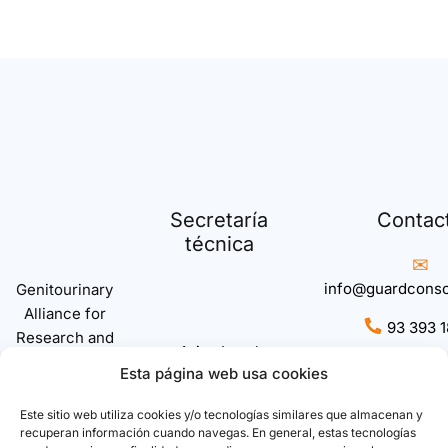
Secretaría
Contac
técnica
info@guardconso
Genitourinary
Alliance for
93 393 1
Research and
Aviso Legal
Development.
𝕏
@GuardCon
Esta página web usa cookies
Política de
privacidad
Este sitio web utiliza cookies y/o tecnologías similares que almacenan y
Política de Cookies
recuperan información cuando navegas. En general, estas tecnologías