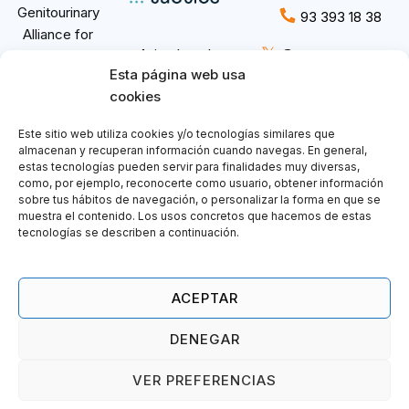
Genitourinary
93 393 18 38
Alliance for
𝕏
Aviso Legal
@GuardConsortium
Research and
Esta página web usa
Política de
Development.
cookies
privacidad
Política de
Este sitio web utiliza cookies y/o tecnologías similares que
Cookies
almacenan y recuperan información cuando navegas. En general,
estas tecnologías pueden servir para finalidades muy diversas,
como, por ejemplo, reconocerte como usuario, obtener información
sobre tus hábitos de navegación, o personalizar la forma en que se
muestra el contenido. Los usos concretos que hacemos de estas
tecnologías se describen a continuación.
ACEPTAR
Copyright © 2026 ASOCIACIÓN ALIANZA
DENEGAR
MULTIDISCIPLINAR PARA LA INVESTIGACIÓN DE LOS
TUMORES GENITOURINARIOS. Todos los derechos
VER PREFERENCIAS
reservados y registrados. Prohibida su reproducción total o