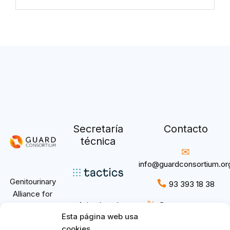
Secretaría
Contacto
técnica
info@guardconsortium.or
Genitourinary
93 393 18 38
Alliance for
𝕏
Aviso Legal
@GuardConsortium
Research and
Esta página web usa
Política de
Development.
cookies
privacidad