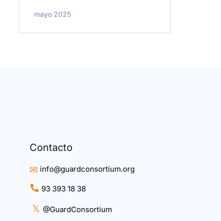
mayo 2025
Contacto
info@guardconsortium.org
93 393 18 38
𝕏
@GuardConsortium